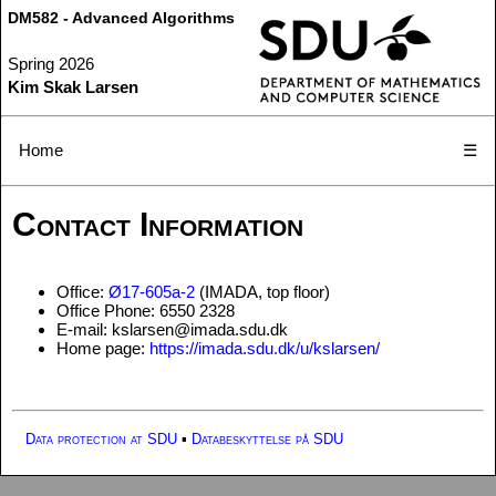
DM582 - Advanced Algorithms
Spring 2026
Kim Skak Larsen
Home
☰
Contact Information
Office:
Ø17-605a-2
(IMADA, top floor)
Office Phone: 6550 2328
E-mail: kslarsen@imada.sdu.dk
Home page:
https://imada.sdu.dk/u/kslarsen/
Data protection at SDU
▪
Databeskyttelse på SDU